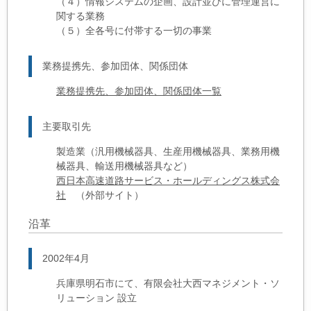
（４）情報システムの企画、設計並びに管理運営に
関する業務
（５）全各号に付帯する一切の事業
業務提携先、参加団体、関係団体
業務提携先、参加団体、関係団体一覧
主要取引先
製造業（汎用機械器具、生産用機械器具、業務用機
械器具、輸送用機械器具など）
西日本高速道路サービス・ホールディングス株式会
社
（外部サイト）
沿革
2002年4月
兵庫県明石市にて、有限会社大西マネジメント・ソ
リューション 設立