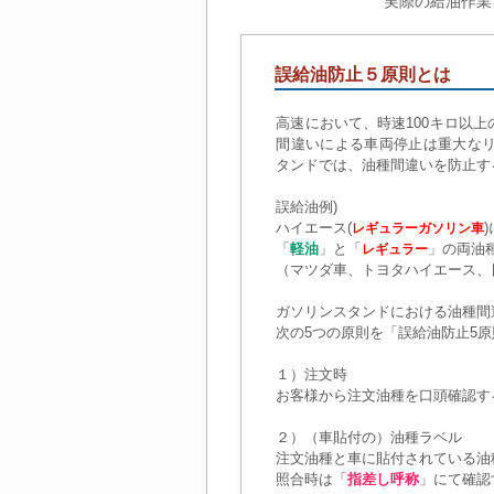
実際の給油作業を しな
誤給油防止５原則とは
高速において、時速100キロ以
間違いによる車両停止は重大な
タンドでは、油種間違いを防止す
誤給油例)
ハイエース(
レギュラーガソリン車
「
軽油
」と「
」の両油
レギュラー
（マツダ車、トヨタハイエース、
ガソリンスタンドにおける油種間
次の5つの原則を「誤給油防止5
１）注文時
お客様から注文油種を口頭確認す
２）（車貼付の）油種ラベル
注文油種と車に貼付されている油
照合時は「
指差し呼称
」にて確認