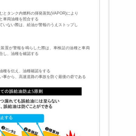
とタンク内燃料の揮発蒸気(VAPOR)により
と車両油種を照合する
ていない際は、給油が警報のうえストップし
止装置が警報を鳴らした際は、車検証の油種と車両
合し、油種を確認する
油種を伝え、油種確認をする
い事から、高速道路の事故を防ぐ最後の砦である