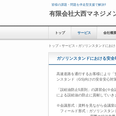
皆様の課題・問題を伴走型支援で解決!!
有限会社大西マネジメ
トップ
サービス
会社概
トップ
›
サービス
›
ガソリンスタンドにおけ
ガソリンスタンドにおける安全
高速道路を通行するお客様により「
ンスタンド（GS)向けの安全安心対
「誤給油防止5原則」の講習会(※会
による誤給油の防止に貢献していき
※会議形式：資料を見ながら会議室
フィールド形式：ガソリンスタン