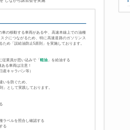
がら講習会を実施
上の車の移動する車両がある中、高速本線上での油種
リスクにつながるため、特に高速道路のガソリンス
るため「誤給油防止5原則」を実施しております。
)に従業員が思い込みで「
軽油
」を給油する
種ある車両は注意！
日産キャラバン等）
違いを防ぐため、
原則」として実践しております。
る
種ラベルを照合し確認する
する