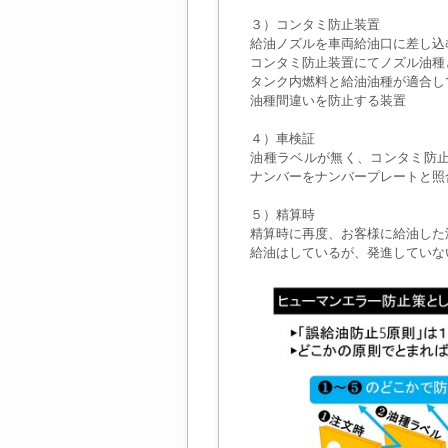
３）コンタミ防止装置
給油ノズルを車両給油口に差し込む
コンタミ防止装置にてノズル油種
タンク内燃料と給油油種が適合し
油種間違いを防止する装置
４）車検証
油種ラベルが無く、コンタミ防
ナンバーをナンバープレートと照
５）精算時
精算時に再度、お客様に給油した
給油はしているが、発進していな