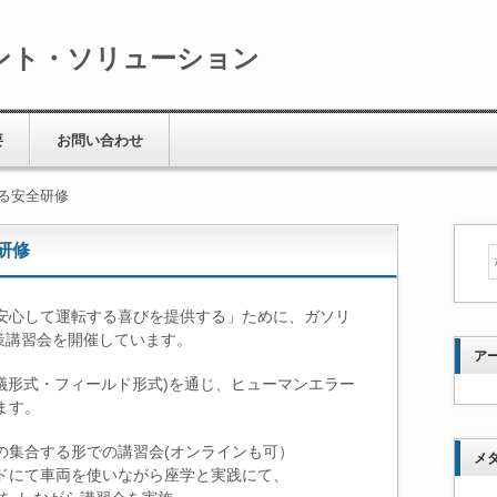
ント・ソリューション
要
お問い合わせ
る安全研修
研修
安心して運転する喜びを提供する」ために、ガソリ
策講習会を開催しています。
ア
議形式・フィールド形式)を通じ、ヒューマンエラー
ます。
の集合する形での講習会(オンラインも可）
メ
ドにて車両を使いながら座学と実践にて、