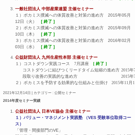
一般社団法人 中部産業連盟 主催セミナー
１）ポカミス撲滅への体質改善と対策の進め方 2015年05月
12日（火）
[ 終了 ]
２）ポカミス撲滅への体質改善と対策の進め方 2015年09月
10日（木）
[ 終了 ]
３）ポカミス撲滅への体質改善と対策の進め方 2016年02月
03日（水）
[ 終了 ]
公益財団法人 九州生産性本部 主催セミナー
１）コストダウン実践コース　7月講座　
[ 終了 ]
コストダウンに結びつくリ
段取り改善の実践的な
２）ポカミスを予防する効果的な仕組みと
2021年12月14日
|
カテゴリー :
公開セミナー
2014年度セミナー実績
公益社団法人 日本VE協会 主催セミナー
１）バリュー・マネジメント実践塾 （VES 受験単位取得コー
ス）
「管理・間接部門のVE」