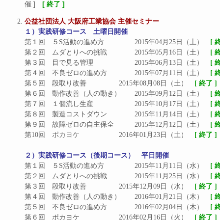
催 ]
[ 終了 ]
公益社団法人 大阪府工業協会 主催セミナー
１）実践研修コース　土曜日開催
第１回　５S活動の進め方		2015年04月25日（土）　
[ 
第２回　ムダとりへの挑戦		2015年05月16日（土）　
[ 
第３回　目で見る管理			2015年06月13日（土）　
[ 
第４回　不良ゼロの進め方		2015年07月11日（土）　
[ 
第５回　段取り改善			2015年08月08日（土）　
[ 終了 ]
第６回　動作改善（人の動き）	2015年09月12日（土）　
[ 
第７回　１個流し生産			2015年10月17日（土）　
[ 
第８回　製造コストダウン		2015年11月14日（土）　
[ 
第９回　故障ゼロの自主保全		2015年12月12日（土）　
[ 
第10回　ポカヨケ			2016年01月23日（土）　
[ 終了 ]
２）実践研修コース（後期コース）　平日開催
第１回　５S活動の進め方		2015年11月11日（水）　
[ 
第２回　ムダとりへの挑戦		2015年11月25日（水）　
[ 
第３回　段取り改善			2015年12月09日（水）　
[ 終了 ]
第４回　動作改善（人の動き）	2016年01月21日（木）　
[ 
第５回　不良ゼロの進め方		2016年02月04日（木）　
[ 
第６回　ポカヨケ			2016年02月16日（火）　
[ 終了 ]