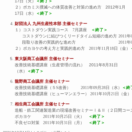
17日（火）
＜終了＞
２）ポカミス撲滅への体質改善と対策の進め方 2012年1月
17日（水）
＜終了＞
財団法人 九州生産性本部 主催セミナー
１）コストダウン実践コース　7月講座
　＜終了＞
コストダウンに結びつくリ
段取り改善の実践的な
２）ポカヨケの考え方と実践的進め方　2011年11月18日（金）
東大阪商工会議所 主催セミナー
改善技術基礎講座（生産管理の流れ） 2011年8月31日
（水）
＜終了＞
龍野商工会議所 主催セミナー
改善技術基礎講座（５S改善）		2011年09月28日（水）
＜終
改善技術基礎講座（ヒューマンエラー）	2011年10月21日（金）
相生商工会議所 主催セミナー
造船・鉄工関連製造業の現場改善セミナーⅠ＆Ⅱ（２日間コース
ポカヨケ		2011年10月25日（火）　
＜終了＞
不良ゼロ対策	2011年10月31日（月）　
＜終了＞