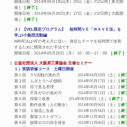
開催日程：2014年06月19日(木）20日（金）の2日間 [ 東京開
催 ]
[ 終了 ]
開催日程：2014年06月26日(木）27日（金）の2日間 [ 大阪開
催 ]
[ 終了 ]
２）【VEL限定プログラム】 短時間ＶＥ「ＷＡＶＥ法」を
学ぶ/小集団活動編
WAVE法はVEの考え方に従い、身近なテーマを短時間で改善
するために開発された手法です。
開催日程：2014年05月26日（月） 10：00～17：00
[ 終了 ]
公益社団法人 大阪府工業協会 主催セミナー
１）実践研修コース　土曜日開催
第１回　５S活動の進め方		2014年04月19日（土） 
[ 終
第２回　ムダとりへの挑戦		2014年05月17日（土） 
[ 終
第３回　目で見る管理			2014年06月14日（土） 
[ 終
第４回　不良ゼロの進め方		2014年07月12日（土） 
[ 終
第５回　段取り改善			2014年08月09日（土） 
[ 終了 ]
第６回　動作改善（人の動き）	2014年09月06日（土） 
[ 終
第７回　１個流し生産			2014年10月04日（土） 
[ 終
第８回　製造コストダウン		2014年11月08日（土） 
[ 終
第９回　故障ゼロの自主保全		2014年12月06日（土） 
[ 終