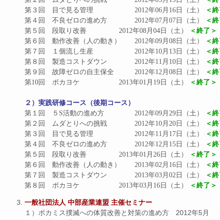
第３回　目で見る管理			2012年06月16日（土） 
＜終
第４回　不良ゼロの進め方		2012年07月07日（土） 
＜終
第５回　段取り改善			2012年08月04日（土） 
＜終了＞
第６回　動作改善（人の動き）	2012年09月08日（土） 
＜終
第７回　１個流し生産			2012年10月13日（土） 
＜終
第８回　製造コストダウン		2012年11月10日（土） 
＜終
第９回　故障ゼロの自主保全		2012年12月08日（土） 
＜終
第10回　ポカヨケ			2013年01月19日（土） 
＜終了＞
２）実践研修コース（後期コース）
第１回　５S活動の進め方		2012年09月29日（土） 
＜終
第２回　ムダとりへの挑戦		2012年10月20日（土） 
＜終
第３回　目で見る管理			2012年11月17日（土） 
＜終
第４回　不良ゼロの進め方		2012年12月15日（土） 
＜終
第５回　段取り改善			2013年01月26日（土） 
＜終了＞
第６回　動作改善（人の動き）	2013年02月16日（土） 
＜終
第７回　製造コストダウン		2013年03月02日（土） 
＜終
第８回　ポカヨケ			2013年03月16日（土） 
＜終了＞
一般社団法人 中部産業連盟 主催セミナー
１）ポカミス撲滅への体質改善と対策の進め方 2012年5月