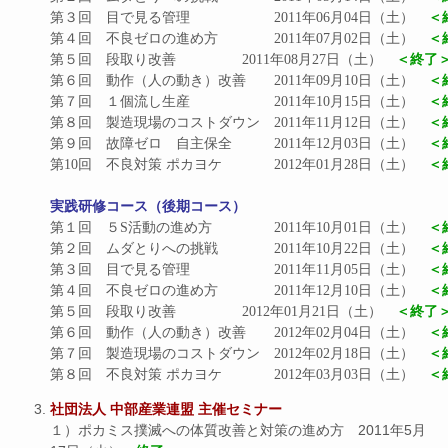
第３回　目で見る管理			2011年06月04日（土）　
＜
第４回　不良ゼロの進め方		2011年07月02日（土）　
＜
第５回　段取り改善			2011年08月27日（土）　
＜終了
第６回　動作（人の動き）改善	2011年09月10日（土）　
＜
第７回　１個流し生産			2011年10月15日（土）　
＜
第８回　製造現場のコストダウン	2011年11月12日（土）　
＜
第９回　故障ゼロ　自主保全		2011年12月03日（土）　
＜
第10回　不良対策 ポカヨケ		2012年01月28日（土）　
＜
実践研修コース（後期コース）
第１回　５S活動の進め方		2011年10月01日（土）　
＜
第２回　ムダとりへの挑戦		2011年10月22日（土）　
＜
第３回　目で見る管理			2011年11月05日（土）　
＜
第４回　不良ゼロの進め方		2011年12月10日（土）　
＜
第５回　段取り改善			2012年01月21日（土）　
＜終了
第６回　動作（人の動き）改善	2012年02月04日（土）　
＜
第７回　製造現場のコストダウン	2012年02月18日（土）　
＜
第８回　不良対策 ポカヨケ		2012年03月03日（土）　
＜
社団法人 中部産業連盟 主催セミナー
１）ポカミス撲滅への体質改善と対策の進め方 2011年5月