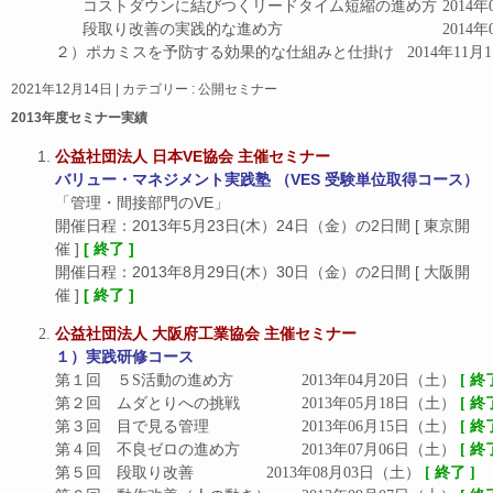
コストダウンに結びつくリ
段取り改善の実践的な
２）ポカミスを予防する効果的な仕組みと仕
2021年12月14日
|
カテゴリー :
公開セミナー
2013年度セミナー実績
公益社団法人 日本VE協会 主催セミナー
バリュー・マネジメント実践塾 （VES 受験単位取得コース）
「管理・間接部門のVE」
開催日程：2013年5月23日(木）24日（金）の2日間 [ 東京開
催 ]
[ 終了 ]
開催日程：2013年8月29日(木）30日（金）の2日間 [ 大阪開
催 ]
[ 終了 ]
公益社団法人 大阪府工業協会 主催セミナー
１）実践研修コース
第１回　５S活動の進め方		2013年04月20日（土） 
[ 終
第２回　ムダとりへの挑戦		2013年05月18日（土） 
[ 終
第３回　目で見る管理			2013年06月15日（土） 
[ 終
第４回　不良ゼロの進め方		2013年07月06日（土） 
[ 終
第５回　段取り改善			2013年08月03日（土） 
[ 終了 ]