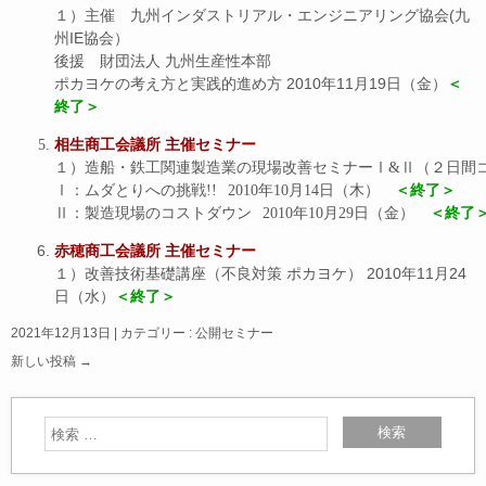
１）主催 九州インダストリアル・エンジニアリング協会(九
州IE協会）
後援 財団法人 九州生産性本部
ポカヨケの考え方と実践的進め方 2010年11月19日（金）
＜
終了＞
相生商工会議所 主催セミナー
１）造船・鉄工関連製造業の現場改善セミナーⅠ&Ⅱ（２日間コ
Ⅰ：ムダとりへの挑戦!!	2010年10月14日（木）　
＜終了＞
Ⅱ：製造現場のコストダウン	2010年10月29日（金）　
＜終了
赤穂商工会議所 主催セミナー
１）改善技術基礎講座（不良対策 ポカヨケ） 2010年11月24
日（水）
＜終了＞
2021年12月13日
|
カテゴリー :
公開セミナー
新しい投稿
→