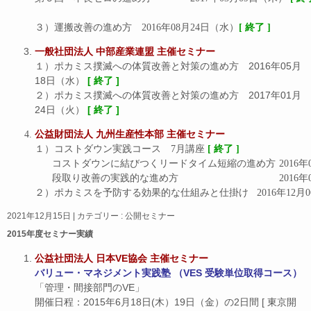
３）運搬改善の進め方　2016年08月24日（水）
[ 終了 ]
一般社団法人 中部産業連盟 主催セミナー
１）ポカミス撲滅への体質改善と対策の進め方 2016年05月
18日（水）
[ 終了 ]
２）ポカミス撲滅への体質改善と対策の進め方 2017年01月
24日（火）
[ 終了 ]
公益財団法人 九州生産性本部 主催セミナー
１）コストダウン実践コース　7月講座 
[ 終了 ]
コストダウンに結びつくリ
段取り改善の実践的な
２）ポカミスを予防する効果的な仕組みと仕
2021年12月15日
|
カテゴリー :
公開セミナー
2015年度セミナー実績
公益社団法人 日本VE協会 主催セミナー
バリュー・マネジメント実践塾 （VES 受験単位取得コース）
「管理・間接部門のVE」
開催日程：2015年6月18日(木）19日（金）の2日間 [ 東京開