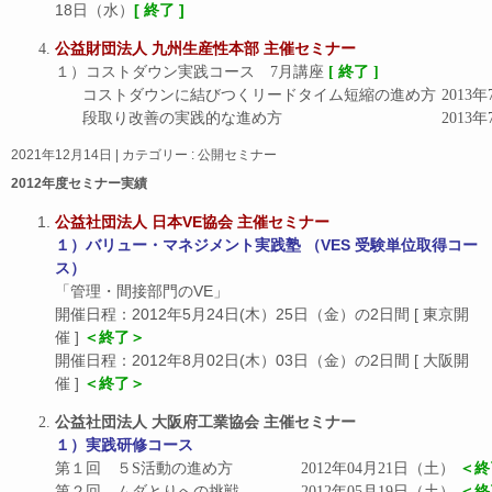
18日（水）
[ 終了 ]
公益財団法人 九州生産性本部 主催セミナー
１）コストダウン実践コース　7月講座 
[ 終了 ]
コストダウンに結びつくリ
段取り改善の実践的な
2021年12月14日
|
カテゴリー :
公開セミナー
2012年度セミナー実績
公益社団法人 日本VE協会 主催セミナー
１）バリュー・マネジメント実践塾 （VES 受験単位取得コー
ス）
「管理・間接部門のVE」
開催日程：2012年5月24日(木）25日（金）の2日間 [ 東京開
催 ]
＜終了＞
開催日程：2012年8月02日(木）03日（金）の2日間 [ 大阪開
催 ]
＜終了＞
公益社団法人 大阪府工業協会 主催セミナー
１）実践研修コース
第１回　５S活動の進め方		2012年04月21日（土） 
＜終
第２回　ムダとりへの挑戦		2012年05月19日（土） 
＜終