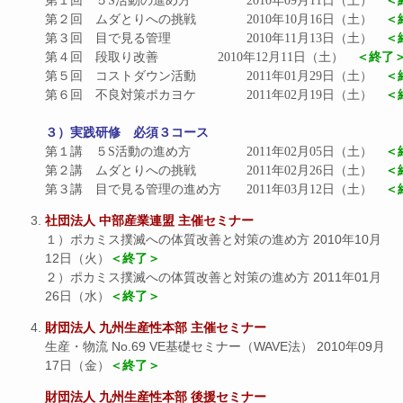
第１回　５S活動の進め方		2010年09月11日（土）　
＜
第２回　ムダとりへの挑戦		2010年10月16日（土）　
＜
第３回　目で見る管理			2010年11月13日（土）　
＜
第４回　段取り改善			2010年12月11日（土）　
＜終了
第５回　コストダウン活動		2011年01月29日（土）　
＜
第６回　不良対策ポカヨケ		2011年02月19日（土）　
＜
３）実践研修　必須３コース
第１講　５S活動の進め方		2011年02月05日（土）　
＜
第２講　ムダとりへの挑戦		2011年02月26日（土）　
＜
第３講　目で見る管理の進め方	2011年03月12日（土）　
＜
社団法人 中部産業連盟 主催セミナー
１）ポカミス撲滅への体質改善と対策の進め方 2010年10月
12日（火）
＜終了＞
２）ポカミス撲滅への体質改善と対策の進め方 2011年01月
26日（水）
＜終了＞
財団法人 九州生産性本部 主催セミナー
生産・物流 No.69 VE基礎セミナー（WAVE法） 2010年09月
17日（金）
＜終了＞
財団法人 九州生産性本部 後援セミナー