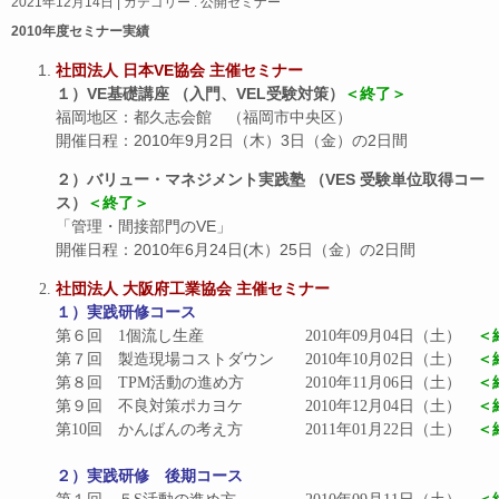
2021年12月14日
|
カテゴリー :
公開セミナー
2010年度セミナー実績
社団法人 日本VE協会 主催セミナー
１）VE基礎講座 （入門、VEL受験対策）
＜終了＞
福岡地区：都久志会館 （福岡市中央区）
開催日程：2010年9月2日（木）3日（金）の2日間
２）バリュー・マネジメント実践塾 （VES 受験単位取得コー
ス）
＜終了＞
「管理・間接部門のVE」
開催日程：2010年6月24日(木）25日（金）の2日間
社団法人 大阪府工業協会 主催セミナー
１）実践研修コース
第６回　1個流し生産			2010年09月04日（土）　
＜
第７回　製造現場コストダウン	2010年10月02日（土）　
＜
第８回　TPM活動の進め方		2010年11月06日（土）　
＜
第９回　不良対策ポカヨケ		2010年12月04日（土）　
＜
第10回　かんばんの考え方		2011年01月22日（土）　
＜
２）実践研修　後期コース