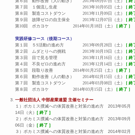
第６回　動作改善（人の動き）	2013年09月07日（土） 
[ 終
第７回　１個流し生産			2013年10月05日（土） 
[ 終
第８回　製造コストダウン		2013年11月09日（土） 
[ 終
第９回　故障ゼロの自主保全		2013年12月07日（土） 
[ 終
第10回　ポカヨケ			2014年01月18日（土） 
[ 終了 ]
実践研修コース（後期コース）
第１回　５S活動の進め方		2013年09月28日（土） 
[ 終
第２回　ムダとりへの挑戦		2013年10月19日（土） 
[ 終
第３回　目で見る管理			2013年11月16日（土） 
[ 終
第４回　不良ゼロの進め方		2013年12月14日（土） 
[ 終
第５回　段取り改善			2014年01月25日（土） 
[ 終了 ]
第６回　動作改善（人の動き）	2014年02月15日（土） 
[ 終
第７回　製造コストダウン		2014年03月08日（土） 
[ 終
第８回　ポカヨケ			2014年03月15日（土） 
[ 終了 ]
一般社団法人 中部産業連盟 主催セミナー
１）ポカミス撲滅への体質改善と対策の進め方 2013年05月
14日（火）
[ 終了 ]
２）ポカミス撲滅への体質改善と対策の進め方 2013年09月
06日（金）
[ 終了 ]
３）ポカミス撲滅への体質改善と対策の進め方 2014年02月