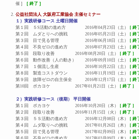
催 ]
[ 終了 ]
公益社団法人 大阪府工業協会 主催セミナー
１）実践研修コース 土曜日開催
第１回　５S活動の進め方		2016年04月23日（土） 
[ 終
第２回　ムダとりへの挑戦		2016年05月21日（土） 
[ 終
第３回　目で見る管理			2016年06月18日（土） 
[ 終
第４回　不良ゼロの進め方		2016年07月23日（土） 
[ 終
第５回　段取り改善			2016年08月20日（土） 
[ 終了 ]
第６回　動作改善（人の動き）	2016年09月10日（土） 
[ 終
第７回　１個流し生産			2016年10月22日（土） 
[ 終
第８回　製造コストダウン		2016年11月19日（土） 
[ 終
第９回　故障ゼロの自主保全		2016年12月17日（土） 
[ 終
第10回　ポカヨケ			2017年01月21日（土） 
[ 終了 ]
２）実践研修コース（後期） 平日開催
第１回　ポカヨケ			2016年10月20日（木） 
[ 終了 ]
第２回　段取り改善			2016年11月15日（火） 
[ 終了 ]
第３回　５Ｓ活動の進め方		2016年12月08日（木） 
[ 終
第４回　ムダ取りへの挑戦		2017年01月26日（木） 
[ 終
第５回　目で見る管理			2017年02月09日（木） 
[ 終
第６回　不良ゼロの進め方		2017年03月09日（木） 
[ 終