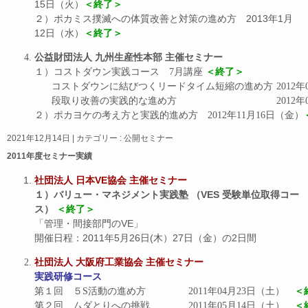
15日（火）
＜終了＞
２）ポカミス撲滅への体質改善と対策の進め方 2013年1月
12日（水）
＜終了＞
公益財団法人 九州生産性本部 主催セミナー
１）コストダウン実践コース　7月講座 
＜終了＞
コストダウンに結びつくリ
段取り改善の実践的な
２）ポカヨケの考え方と実践的進め方　2012年11月16日（金）
2021年12月14日
|
カテゴリー :
公開セミナー
2011年度セミナー実績
社団法人 日本VE協会 主催セミナー
１）
バリュー・マネジメント実践塾 （VES 受験単位取得コー
ス）
＜終了＞
「管理・間接部門のVE」
開催日程：2011年5月26日(木）27日（金）の2日間
社団法人 大阪府工業協会 主催セミナー
実践研修コース
第１回　５S活動の進め方		2011年04月23日（土）　
＜
第２回　ムダとりへの挑戦		2011年05月14日（土）　
＜