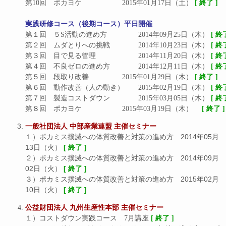
第10回　ポカヨケ			2015年01月17日（土） 
[ 終了 ]
実践研修コース（後期コース）平日開催
第１回　５S活動の進め方		2014年09月25日（木） 
[ 終
第２回　ムダとりへの挑戦		2014年10月23日（木） 
[ 終
第３回　目で見る管理			2014年11月20日（木） 
[ 終
第４回　不良ゼロの進め方		2014年12月11日（木） 
[ 終
第５回　段取り改善			2015年01月29日（木） 
[ 終了 ]
第６回　動作改善（人の動き）	2015年02月19日（木） 
[ 終
第７回　製造コストダウン		2015年03月05日（木） 
[ 終
第８回　ポカヨケ			2015年03月19日（木）　 
[ 終了 ]
一般社団法人 中部産業連盟 主催セミナー
１）ポカミス撲滅への体質改善と対策の進め方 2014年05月
13日（火）
[ 終了 ]
２）ポカミス撲滅への体質改善と対策の進め方 2014年09月
02日（火）
[ 終了 ]
３）ポカミス撲滅への体質改善と対策の進め方 2015年02月
10日（火）
[ 終了 ]
公益財団法人 九州生産性本部 主催セミナー
１）コストダウン実践コース　7月講座 
[ 終了 ]