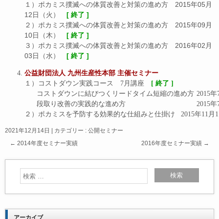
１）ポカミス撲滅への体質改善と対策の進め方 2015年05月
12日（火）
[ 終了 ]
２）ポカミス撲滅への体質改善と対策の進め方 2015年09月
10日（木）
[ 終了 ]
３）ポカミス撲滅への体質改善と対策の進め方 2016年02月
03日（水）
[ 終了 ]
公益財団法人 九州生産性本部 主催セミナー
１）コストダウン実践コース　7月講座　
[ 終了 ]
コストダウンに結びつくリ
段取り改善の実践的な
２）ポカミスを予防する効果的な仕組みと
2021年12月14日
|
カテゴリー :
公開セミナー
←
2014年度セミナー実績
2016年度セミナー実績
→
アーカイブ