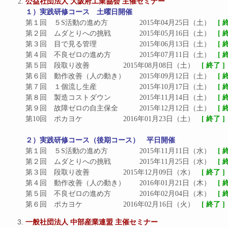
公益社団法人 大阪府工業協会 主催セミナー
１）実践研修コース　土曜日開催
第１回　５S活動の進め方		2015年04月25日（土）　
[ 
第２回　ムダとりへの挑戦		2015年05月16日（土）　
[ 
第３回　目で見る管理			2015年06月13日（土）　
[ 
第４回　不良ゼロの進め方		2015年07月11日（土）　
[ 
第５回　段取り改善			2015年08月08日（土）　
[ 終了 ]
第６回　動作改善（人の動き）	2015年09月12日（土）　
[ 
第７回　１個流し生産			2015年10月17日（土）　
[ 
第８回　製造コストダウン		2015年11月14日（土）　
[ 
第９回　故障ゼロの自主保全		2015年12月12日（土）　
[ 
第10回　ポカヨケ			2016年01月23日（土）　
[ 終了 ]
２）実践研修コース（後期コース）　平日開催
第１回　５S活動の進め方		2015年11月11日（水）　
[ 
第２回　ムダとりへの挑戦		2015年11月25日（水）　
[ 
第３回　段取り改善			2015年12月09日（水）　
[ 終了 ]
第４回　動作改善（人の動き）	2016年01月21日（木）　
[ 
第５回　不良ゼロの進め方		2016年02月04日（木）　
[ 
第６回　ポカヨケ			2016年02月16日（火）　
[ 終了 ]
一般社団法人 中部産業連盟 主催セミナー