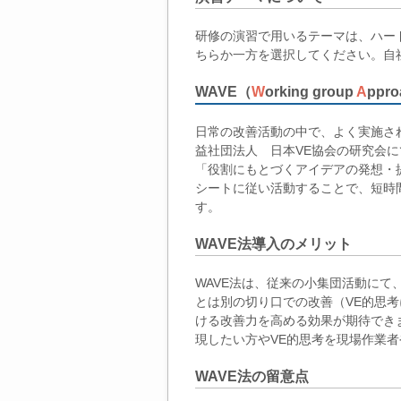
研修の演習で用いるテーマは、ハー
ちらか一方を選択してください。自
WAVE（
W
orking group
A
ppro
日常の改善活動の中で、よく実施さ
益社団法人 日本VE協会の研究会
「役割にもとづくアイデアの発想・
シートに従い活動することで、短時
す。
WAVE法導入のメリット
WAVE法は、従来の小集団活動にて
とは別の切り口での改善（VE的思
ける改善力を高める効果が期待でき
現したい方やVE的思考を現場作業
WAVE法の留意点