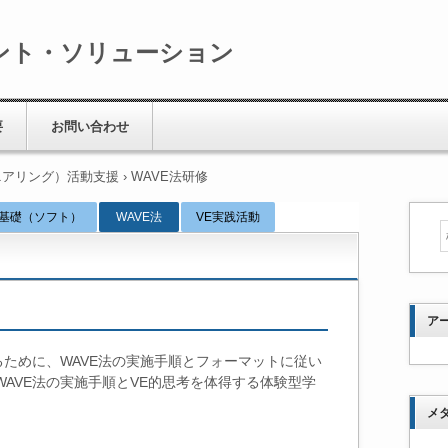
ント・ソリューション
要
お問い合わせ
ニアリング）活動支援
›
WAVE法研修
E基礎（ソフト）
WAVE法
VE実践活動
ア
るために、WAVE法の実施手順とフォーマットに従い
AVE法の実施手順とVE的思考を体得する体験型学
メ