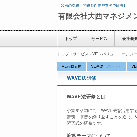
皆様の課題・問題を伴走型支援で解決!!
有限会社大西マネジメ
トップ
サービス
会社概
トップ
›
サービス
›
VE（バリュー・エンジ
VE活動支援
VE基礎（ハード）
V
WAVE法研修
WAVE法研修とは
小集団活動にて、WAVE法を活用す
講義・演習を繰り返すことを通じ、W
習形式の研修です。
演習テーマについて