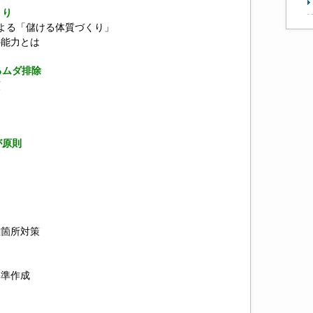
くり
善による「儲ける体質づくり」
の能力とは
るムダ排除
類
が原則
難箇所対策
基準作成
ン