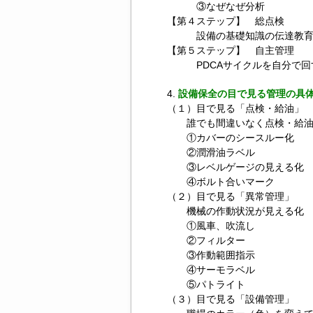
③なぜなぜ分析
【第４ステップ】 総点検
設備の基礎知識の伝達教育
【第５ステップ】 自主管理
PDCAサイクルを自分で回
設備保全の目で見る管理の具
（１）目で見る「点検・給油」
誰でも間違いなく点検・給油
①カバーのシースルー化
②潤滑油ラベル
③レベルゲージの見える化
④ボルト合いマーク
（２）目で見る「異常管理」
機械の作動状況が見える化
①風車、吹流し
②フィルター
③作動範囲指示
④サーモラベル
⑤パトライト
（３）目で見る「設備管理」