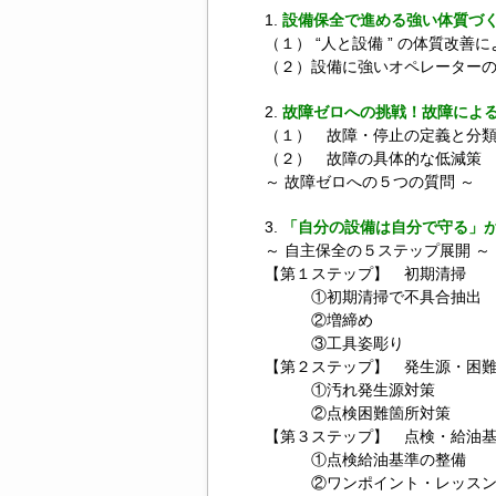
設備保全で進める強い体質づ
（１） “人と設備 ” の体質改
（２）設備に強いオペレーター
故障ゼロへの挑戦！故障によ
（１） 故障・停止の定義と分
（２） 故障の具体的な低減策
～ 故障ゼロへの５つの質問 ～
「自分の設備は自分で守る」
～ 自主保全の５ステップ展開 ～
【第１ステップ】 初期清掃
①初期清掃で不具合抽出
②増締め
③工具姿彫り
【第２ステップ】 発生源・困
①汚れ発生源対策
②点検困難箇所対策
【第３ステップ】 点検・給油
①点検給油基準の整備
②ワンポイント・レッス