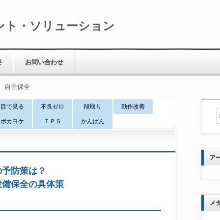
ント・ソリューション
要
お問い合わせ
 自主保全
目で見る
不良ゼロ
段取り
動作改善
ポカヨケ
ＴＰＳ
かんばん
ア
の予防策は？
設備保全の具体策
メ