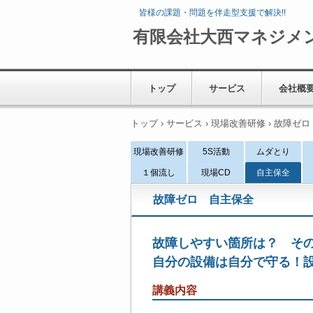
皆様の課題・問題を伴走型支援で解決!!
有限会社大西マネジメ
トップ
サービス
会社概
トップ
›
サービス
›
現場改善研修
›
故障ゼロ
現場改善研修
5S活動
ムダとり
１個流し
現場CD
自主保全
故障ゼロ 自主保全
故障しやすい箇所は？ そ
自分の設備は自分で守る！
講義内容