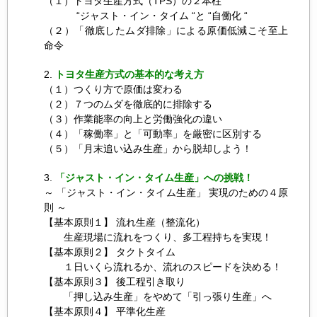
（１）トヨタ生産方式（TPS）の２本柱
“ジャスト・イン・タイム “と “自働化 “
（２）「徹底したムダ排除」による原価低減こそ至上
命令
トヨタ生産方式の基本的な考え方
（１）つくり方で原価は変わる
（２）７つのムダを徹底的に排除する
（３）作業能率の向上と労働強化の違い
（４）「稼働率」と「可動率」を厳密に区別する
（５）「月末追い込み生産」から脱却しよう！
「ジャスト・イン・タイム生産」への挑戦！
～ 「ジャスト・イン・タイム生産」 実現のための４原
則 ～
【基本原則１】 流れ生産（整流化）
生産現場に流れをつくり、多工程持ちを実現！
【基本原則２】 タクトタイム
１日いくら流れるか、流れのスピードを決める！
【基本原則３】 後工程引き取り
「押し込み生産」をやめて「引っ張り生産」へ
【基本原則４】 平準化生産